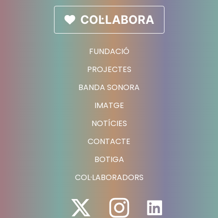
COL·LABORA
FUNDACIÓ
PROJECTES
BANDA SONORA
IMATGE
NOTÍCIES
CONTACTE
BOTIGA
COL·LABORADORS