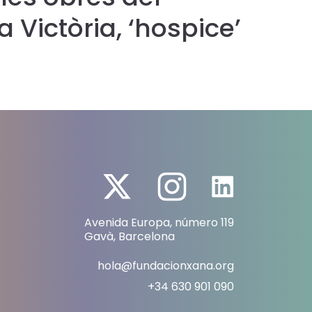
a Victòria, ‘hospice’
la 
el que col·labora la
(f
Xana
Avenida Europa, número 119
Gavà, Barcelona
hola@fundacionxana.org
+34 630 901 090