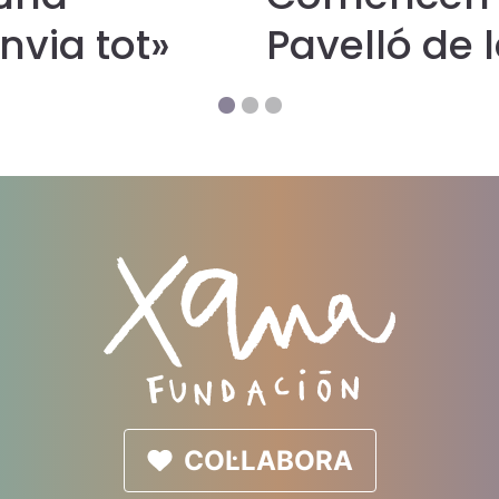
nvia tot»
Pavelló de l
pioner amb 
Fundació 
COL·LABORA