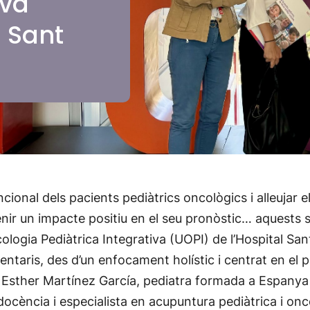
iva
l Sant
cional dels pacients pediàtrics oncològics i alleujar 
 tenir un impacte positiu en el seu pronòstic… aquests 
cologia Pediàtrica Integrativa (UOPI) de l’Hospital Sa
ris, des d’un enfocament holístic i centrat en el paci
a Esther Martínez García, pediatra formada a Espanya
i docència i especialista en acupuntura pediàtrica i onco