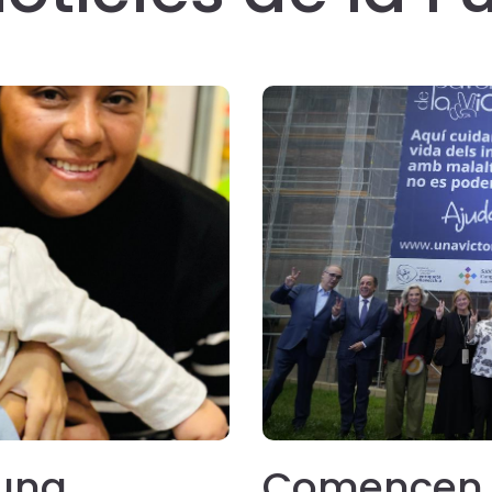
 una
Comencen l