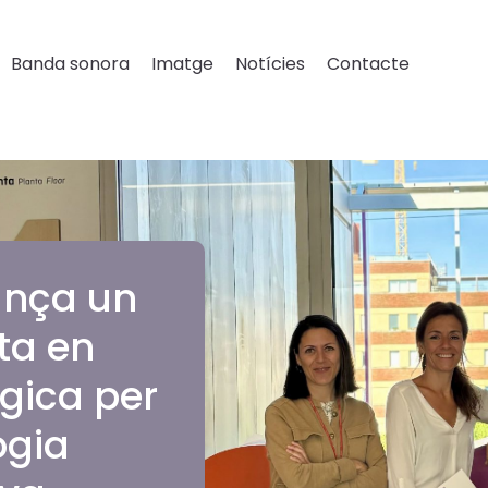
Banda sonora
Imatge
Notícies
Contacte
ança un
ta en
gica per
ogia