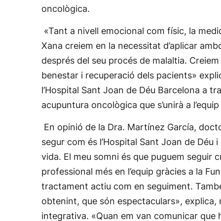
oncològica.
«Tant a nivell emocional com físic, la medi
Xana creiem en la necessitat d’aplicar ambd
després del seu procés de malaltia. Creiem 
benestar i recuperació dels pacients» expli
l’Hospital Sant Joan de Déu Barcelona a tra
acupuntura oncològica que s’unirà a l’equip
En opinió de la Dra. Martínez García, doct
segur com és l’Hospital Sant Joan de Déu i 
vida. El meu somni és que puguem seguir cr
professional més en l’equip gràcies a la F
tractament actiu com en seguiment. També e
obtenint, que són espectaculars», explica,
integrativa. «Quan em van comunicar que h