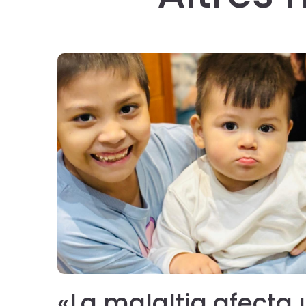
uta
«La malaltia afecta