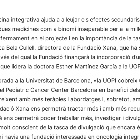
cina integrativa ajuda a alleujar els efectes secundari
ues medicines com a binomi inseparable per a la millo
fermament en el projecte i en la importància de la ta
ca Bela Cullell, directora de la Fundació Xana, que ha
vés del qual la Fundació finançarà la incorporació d’
 que lidera la doctora Esther Martínez García a la UOP
orada a la Universitat de Barcelona, «la UOPI cobrei
el Pediatric Cancer Center Barcelona en benefici dels 
eixent amb més teràpies i abordatges i, sobretot, am
undació Xana ens permetrà tractar més i amb més recur
ns permetrà poder treballar més, investigar i divulg
 molt conscient de la tasca de divulgació que encara 
i havia una fundació interessada en oncologia integr