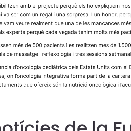
ilitzen amb el projecte perquè els ho expliquem nosal
mi va ser com un regal i una sorpresa. I un honor, per
ecte vam veure realment que una de les mancances més
als experts perquè cada vegada tenim molts més pac
ssen més de 500 pacients i es realitzen més de 1.500
ls de massatge i reflexologia i tres sessions setmana
ncia d’oncologia pediàtrica dels Estats Units com el 
s, on l’oncologia integrativa forma part de la cartera
tractaments que ofereix són la nutrició oncològica i l’
notícies de la 