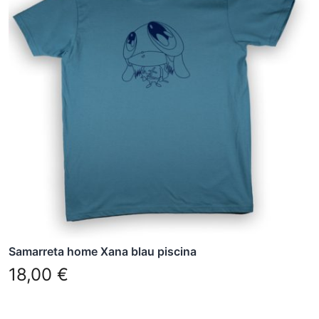
diverses
variants.
Les
opcions
es
poden
triar
a
la
pàgina
del
producte
Samarreta home Xana blau piscina
18,00
€