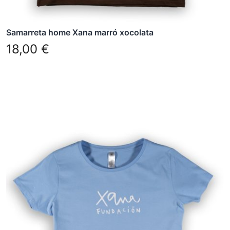
del
producte
Samarreta home Xana marró xocolata
18,00
€
Aquest
producte
té
diverses
variants.
Les
opcions