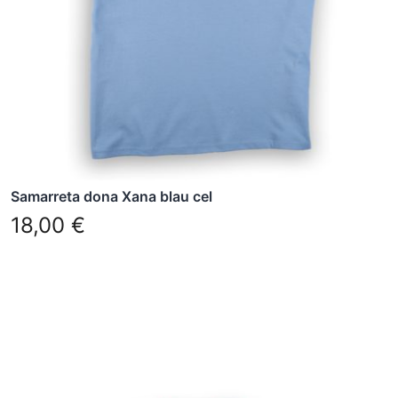
es
poden
triar
a
la
pàgina
del
producte
Samarreta dona Xana blau cel
18,00
€
Aquest
producte