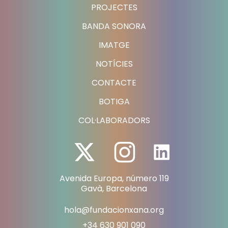
PROJECTES
BANDA SONORA
IMATGE
NOTÍCIES
CONTACTE
BOTIGA
COL·LABORADORS
Avenida Europa, número 119
Gavà, Barcelona
hola@fundacionxana.org
+34 630 901 090