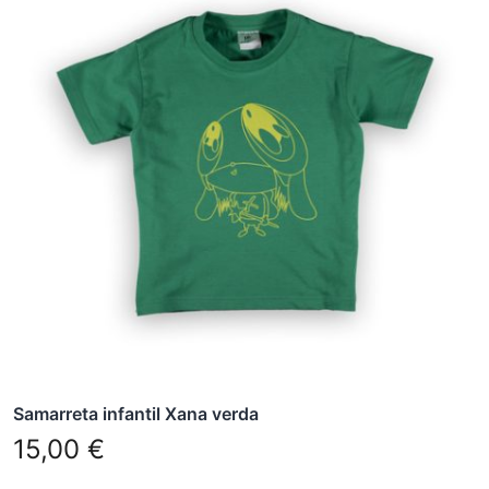
té
diverses
variants.
Les
opcions
es
poden
triar
a
la
pàgina
del
producte
Samarreta infantil Xana verda
15,00
€