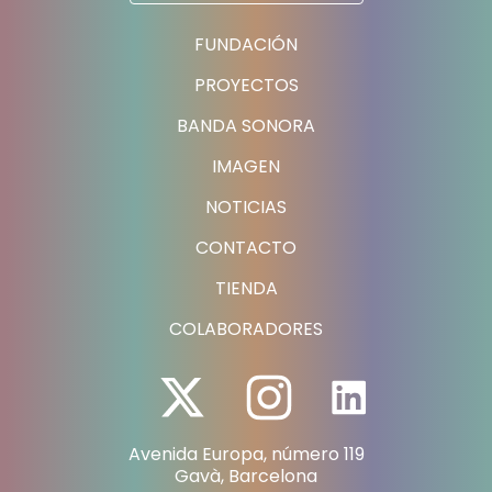
FUNDACIÓN
PROYECTOS
BANDA SONORA
IMAGEN
NOTICIAS
CONTACTO
TIENDA
COLABORADORES
Avenida Europa, número 119
Gavà, Barcelona