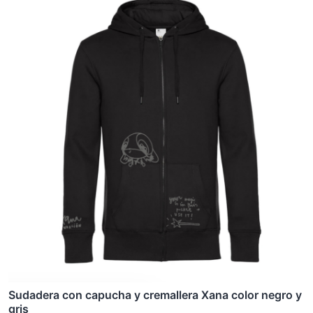
producto
tiene
múltiples
variantes.
Las
opciones
se
pueden
elegir
en
la
página
de
producto
Sudadera con capucha y cremallera Xana color negro y
gris