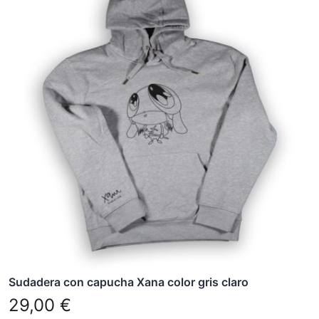
tiene
múltiples
variantes.
Las
opciones
se
pueden
elegir
en
la
página
de
producto
Sudadera con capucha Xana color gris claro
29,00
€