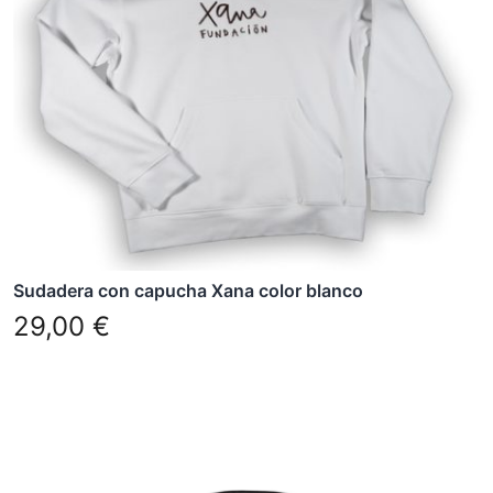
opciones
se
pueden
elegir
en
la
página
de
producto
Sudadera con capucha Xana color blanco
29,00
€
Este