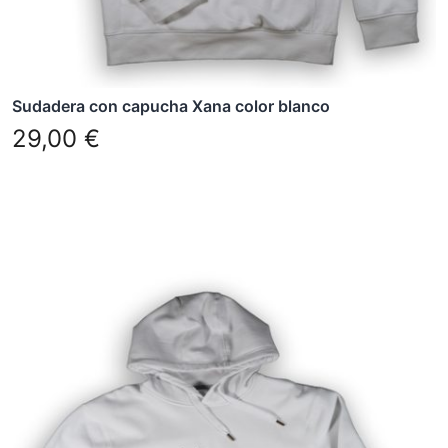
la
página
de
producto
Sudadera con capucha Xana color blanco
29,00
€
Este
producto
tiene
múltiples
variantes.
Las