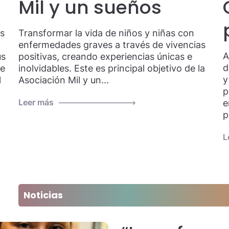
Mil y un sueños
as
Transformar la vida de niños y niñas con
enfermedades graves a través de vivencias
A
us
positivas, creando experiencias únicas e
d
ue
inolvidables. Este es principal objetivo de la
y
l
Asociación Mil y un...
p
Leer más
e
p
L
Noticias