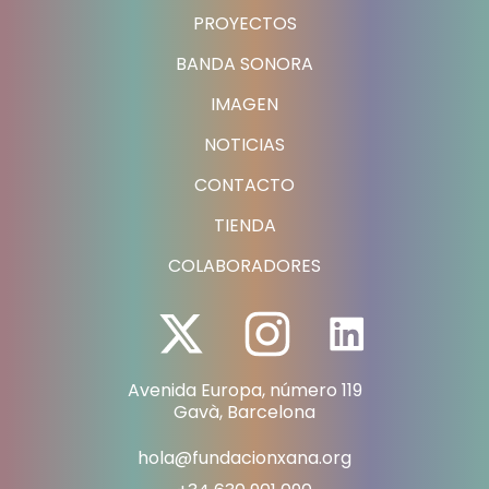
PROYECTOS
BANDA SONORA
IMAGEN
NOTICIAS
CONTACTO
TIENDA
COLABORADORES
Avenida Europa, número 119
Gavà, Barcelona
hola@fundacionxana.org