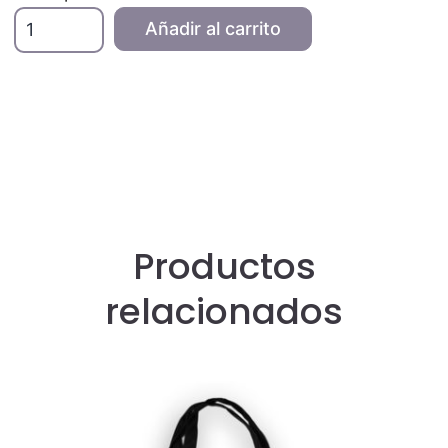
Tote
Añadir al carrito
Bag
Xana
verde
cantidad
Productos
relacionados