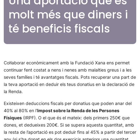
Una aportació que és
molt més que diners i
té beneficis fiscals
Col·laborar econòmicament amb la Fundació Xana ens permet
continuar fent costat a nens i nenes amb malalties greus i a les
seves famílies i té avantatges fiscals. Pots recuperar una part de
la teva aportació en deduir els teus donatius en la declaració de
la Renda.
Existeixen deduccions fiscals per donatius que poden anar del
40% al 80% en l’
Impost sobre la Renda de les Persones
Físiques
(IRPF). O el que és el mateix: dels primers 250€ que
dones, et dedueixes 200€. Si se supera aquesta quantitat, amb
la resta de l’aportació es pot deduir fins al 45% a partir del tercer
any (si s’ha donat en els dos exercicis anteriors una quantitat