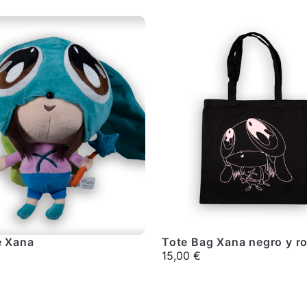
e Xana
Tote Bag Xana negro y r
15,00
€