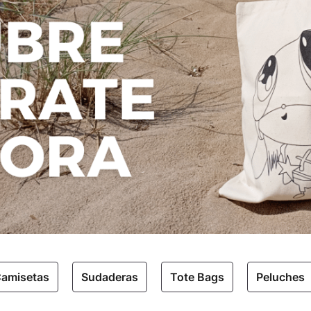
amisetas
Sudaderas
Tote Bags
Peluches