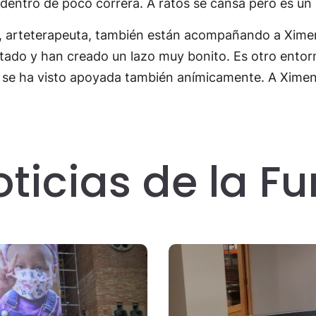
entro de poco correrá. A ratos se cansa pero es un 
és, arteterapeuta, también están acompañando a Ximena
do y han creado un lazo muy bonito. Es otro entorno
lla se ha visto apoyada también anímicamente. A Xime
oticias de la F