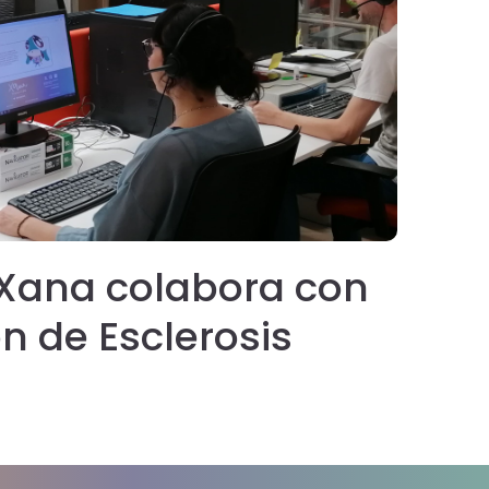
Xana colabora con
Fu
n de Esclerosis
pe
emcet)
ac
Un
Int