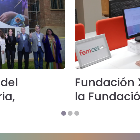
 del
Fundación 
ia,
la Fundació
n el que
Múltiple (f
ión Xana