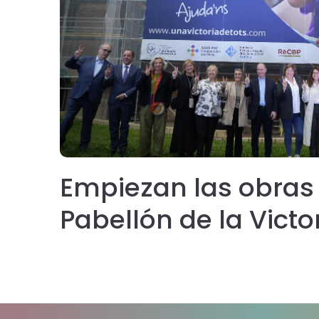
uta
Empiezan las obras
o
Pabellón de la Victor
ver
‘hospice’ pionero co
colabora la Fundac