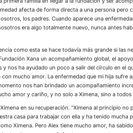
a primera familia en llegar a la fundación y ser acom
rmedad afecta de forma directa a una persona pero ca
nosotros, los padres. Cuando aparece una enfermedad 
 nosotros era algo totalmente nuevo, nunca antes hab
iencia como esta se hace todavía más grande si las ne
a Fundación Xana un acompañamiento global, el apo
s y nos ha ayudado un poco a salir del círculo en e
con mucho amor. La enfermedad que mi hija sufre a
 momento nos han brindado un acompañamiento increí
cho amor y cariño, y no solo a Ximena, sino a todos
Ximena en su recuperación. “Ximena al principio no po
nuestra casa para trabajar con ella y ha tenido mucha
como Ximena. Pero Alex tiene mucho amor, ha sabido c