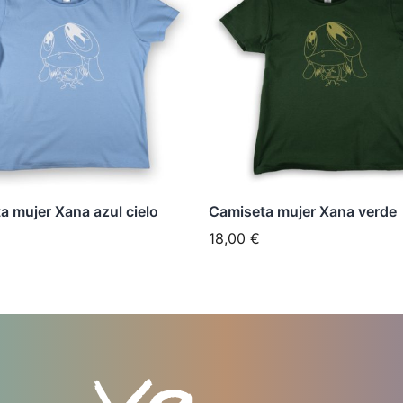
tiene
les
múltiples
tes.
variantes.
Las
nes
opciones
se
n
pueden
elegir
a mujer Xana azul cielo
Camiseta mujer Xana verde
en
18,00
€
la
página
de
cto
producto