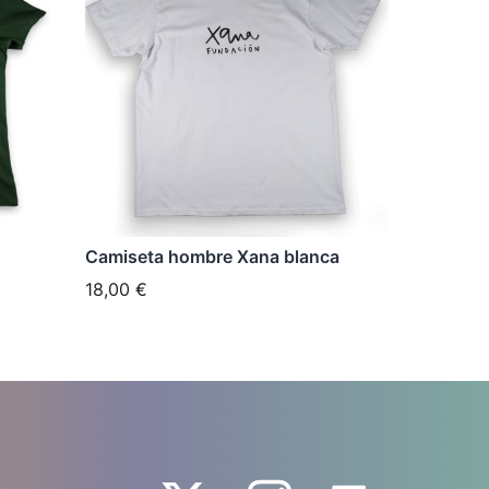
tiene
múltiples
variantes.
Las
opciones
se
pueden
elegir
Camiseta hombre Xana blanca
en
18,00
€
la
página
de
producto