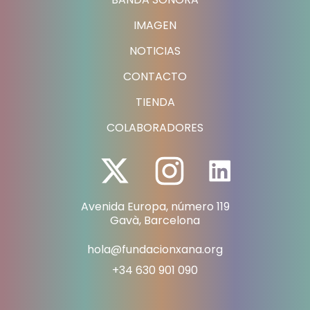
IMAGEN
NOTICIAS
CONTACTO
TIENDA
COLABORADORES
Avenida Europa, número 119
Gavà, Barcelona
hola@fundacionxana.org
+34 630 901 090