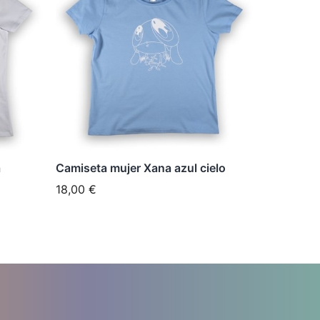
tiene
múltiples
variantes.
Las
opciones
se
pueden
elegir
a
Camiseta mujer Xana azul cielo
en
18,00
€
la
página
de
producto