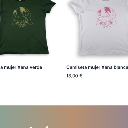
tiene
les
múltiples
tes.
variantes.
Las
nes
opciones
se
n
pueden
elegir
a mujer Xana verde
Camiseta mujer Xana blanc
en
18,00
€
la
página
de
cto
producto